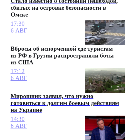
Стало известно о состоянии пешеходов,
сбитых на островке безопасности в
Омске
17:30
6 АВГ
Вбросы об испорченной еде туристам
из РФ в Грузии распространяли боты
из США
17:12
6 АВГ
Мирошник заявил, что нужно
готовиться к долгим боевым действиям
на Украине
14:30
6 АВГ