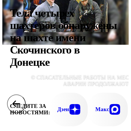
Тела четырех
шахтеров обнаружены
на шахте имени
Скочинского в
Донецке
© СПАСАТЕЛЬНЫЕ РАБОТЫ НА МЕС
АВАРИИ ПРОДОЛЖАЮТ
СЛЕДИТЕ ЗА
Дзен
Макс
НОВОСТЯМИ: