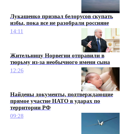
Лукашенко призвал белорусов скупать
избы, пока все не разобрали россияне
14:11
Жительницу Норвегии отправили в
тюрьму из-за необычного имени сына
12:26
Найдены документы, подтверждающие
прямое участие НАТО в ударах по
территории РФ
09:28