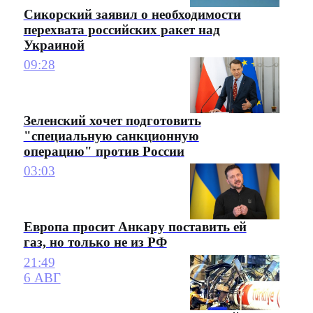
Сикорский заявил о необходимости
перехвата российских ракет над
Украиной
09:28
Зеленский хочет подготовить
"специальную санкционную
операцию" против России
03:03
Европа просит Анкару поставить ей
газ, но только не из РФ
21:49
6 АВГ