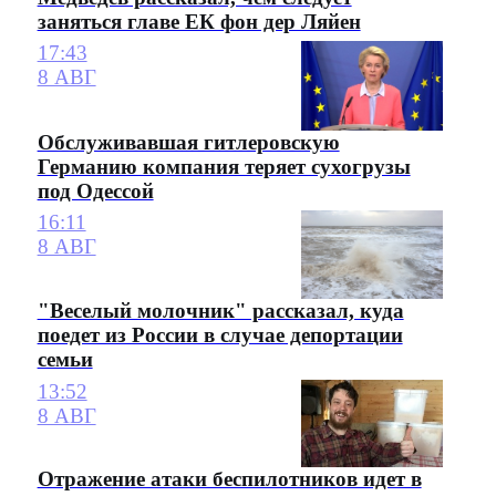
заняться главе ЕК фон дер Ляйен
17:43
8 АВГ
Обслуживавшая гитлеровскую
Германию компания теряет сухогрузы
под Одессой
16:11
8 АВГ
"Веселый молочник" рассказал, куда
поедет из России в случае депортации
семьи
13:52
8 АВГ
Отражение атаки беспилотников идет в