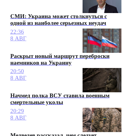
СМИ: Украина может столкнуться с
одной из наиболее серьезных неудач
22:36
8 АВГ
Раскрыт новый маршрут переброски
наемников на Украину
20:50
8 АВГ
Начмед полка ВСУ ставила военным
смертельные уколы
20:29
8 АВГ
Медведев рассказал, чем следует