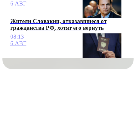
6 АВГ
Жители Словакии, отказавшиеся от
гражданства РФ, хотят его вернуть
08:13
6 АВГ