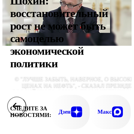
Шохин:
восстановительный
рост не может быть
самоцелью
экономической
политики
© "ЛУЧШЕ ЗАБЫТЬ, НАВЕРНОЕ, О ВЫСОК
ЦЕНАХ НА НЕФТЬ", - СКАЗАЛ ПРЕЗИДЕ
РОССИЙСКОГО СОЮЗА ПРОМЫШЛЕННИК
И ПРЕДПРИНИМАТЕЛЕЙ АЛЕКСАН
ШОХИ
СЛЕДИТЕ ЗА
Дзен
Макс
НОВОСТЯМИ: