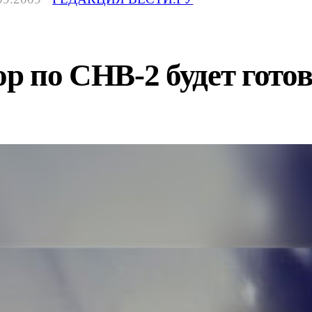
ор по СНВ-2 будет гото