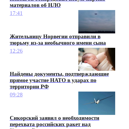
материалов об НЛО
17:41
Жительницу Норвегии отправили в
тюрьму из-за необычного имени сына
12:26
Найдены документы, подтверждающие
прямое участие НАТО в ударах по
территории РФ
09:28
Сикорский заявил о необходимости
перехвата российских ракет над