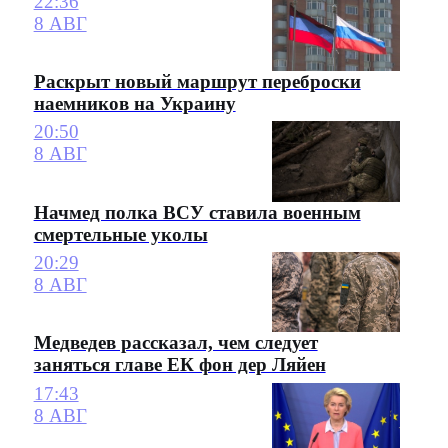
22:36
8 АВГ
Раскрыт новый маршрут переброски
наемников на Украину
20:50
8 АВГ
Начмед полка ВСУ ставила военным
смертельные уколы
20:29
8 АВГ
Медведев рассказал, чем следует
заняться главе ЕК фон дер Ляйен
17:43
8 АВГ