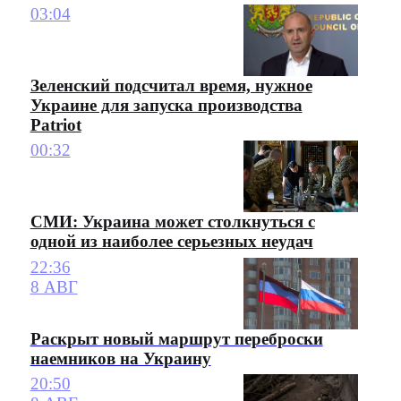
03:04
Зеленский подсчитал время, нужное
Украине для запуска производства
Patriot
00:32
СМИ: Украина может столкнуться с
одной из наиболее серьезных неудач
22:36
8 АВГ
Раскрыт новый маршрут переброски
наемников на Украину
20:50