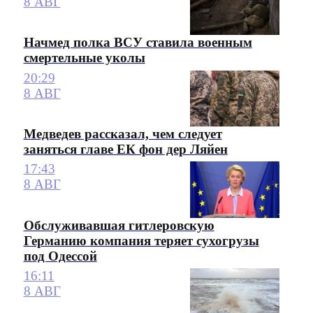
8 АВГ
Начмед полка ВСУ ставила военным
смертельные уколы
20:29
8 АВГ
Медведев рассказал, чем следует
заняться главе ЕК фон дер Ляйен
17:43
8 АВГ
Обслуживавшая гитлеровскую
Германию компания теряет сухогрузы
под Одессой
16:11
8 АВГ