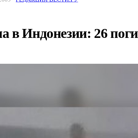
а в Индонезии: 26 пог