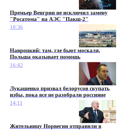
Премьер Венгрии не исключил замену
"Росатома" на АЭС "Пакш-2"
18:36
Навроцкий: там, где бьют москаля,
Польша оказывает помощь
16:42
Лукашенко призвал белорусов скупать
избы, пока все не разобрали россияне
14:11
Жительницу Норвегии отправили в