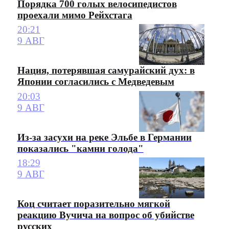
Порядка 700 голых велосипедистов
проехали мимо Рейхстага
20:21
9 АВГ
Нация, потерявшая самурайский дух: в
Японии согласились с Медведевым
20:03
9 АВГ
Из-за засухи на реке Эльбе в Германии
показались "камни голода"
18:29
9 АВГ
Коц считает поразительно мягкой
реакцию Вучича на вопрос об убийстве
русских