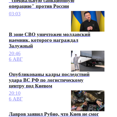
"специальную санкционную
операцию" против России
03:03
В зоне СВО уничтожен молдавский
наемник, которого награждал
Залужный
20:46
6 АВГ
Опубликованы кадры последствий
удара ВС РФ по логистическому
центру под Киевом
20:10
6 АВГ
Лавров заявил Рубио, что Киев не смог