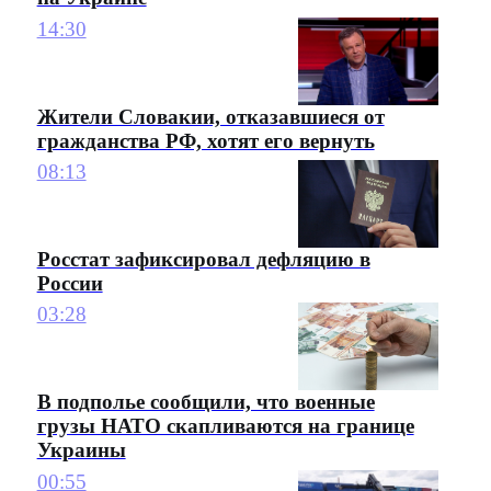
14:30
Жители Словакии, отказавшиеся от
гражданства РФ, хотят его вернуть
08:13
Росстат зафиксировал дефляцию в
России
03:28
В подполье сообщили, что военные
грузы НАТО скапливаются на границе
Украины
00:55