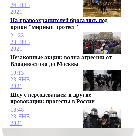
24 ЯНВ
2021
На правоохранителей бросались под
крики "мирный протест"
21:33
23 ЯНВ
2021
Незаконные акции: волна агрессии от
Владивостока до Москвы
19:13
23 ЯНВ
2021
Шоу с переодеванием и другие
провокации: протесты в России
18:48
23 ЯНВ
2021