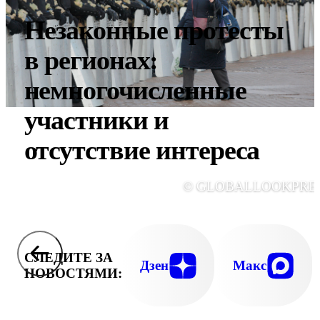
Незаконные протесты
в регионах:
немногочисленные
участники и
отсутствие интереса
© GLOBALLOOKPRE
СЛЕДИТЕ ЗА
Дзен
Макс
НОВОСТЯМИ: