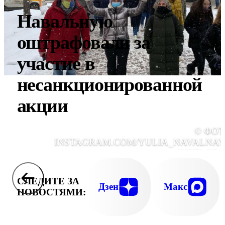
Навальную
оштрафовали за
участие в
несанкционированной
акции
© ФОТ
INSTAGRAM.COM/YULIA_NAVALNAY
INSTAGR
СЛЕДИТЕ ЗА
Дзен
Макс
НОВОСТЯМИ: