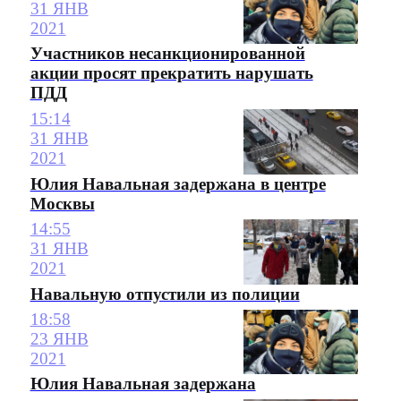
31 ЯНВ
2021
Участников несанкционированной
акции просят прекратить нарушать
ПДД
15:14
31 ЯНВ
2021
Юлия Навальная задержана в центре
Москвы
14:55
31 ЯНВ
2021
Навальную отпустили из полиции
18:58
23 ЯНВ
2021
Юлия Навальная задержана