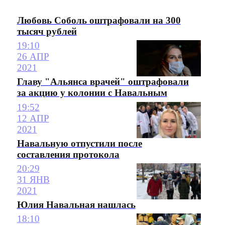
Любовь Соболь оштрафовали на 300
тысяч рублей
19:10
26 АПР
2021
Главу "Альянса врачей" оштрафовали
за акцию у колонии с Навальным
19:52
12 АПР
2021
Навальную отпустили после
составления протокола
20:29
31 ЯНВ
2021
Юлия Навальная нашлась
18:10