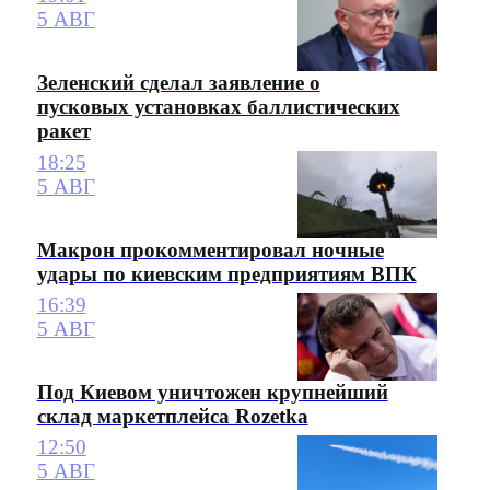
5 АВГ
Зеленский сделал заявление о
пусковых установках баллистических
ракет
18:25
5 АВГ
Макрон прокомментировал ночные
удары по киевским предприятиям ВПК
16:39
5 АВГ
Под Киевом уничтожен крупнейший
склад маркетплейса Rozetka
12:50
5 АВГ