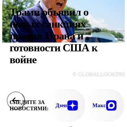
Трамп объявил о
новых санкциях
против Ирана и
готовности США к
войне
© GLOBALLOOKPRE
СЛЕДИТЕ ЗА
Дзен
Макс
НОВОСТЯМИ: