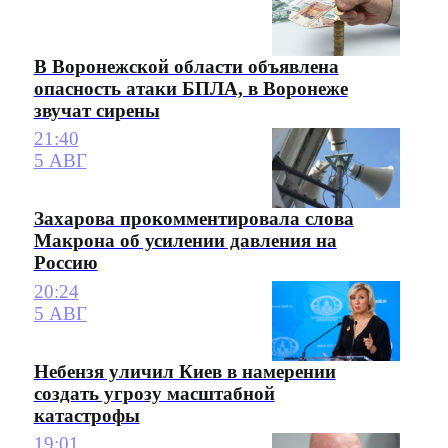
В Воронежской области объявлена
опасность атаки БПЛА, в Воронеже
звучат сирены
21:40
5 АВГ
Захарова прокомментировала слова
Макрона об усилении давления на
Россию
20:24
5 АВГ
Небензя уличил Киев в намерении
создать угрозу масштабной
катастрофы
19:01