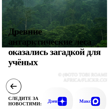
Древние
антарктические леса
оказались загадкой для
учёных
© (ФОТО TOBI ROAMI
AFRICA/FLICKR.COM
СЛЕДИТЕ ЗА
Дзен
Макс
НОВОСТЯМИ: