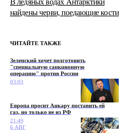
В ледяных водах Антарктики
найдены черви, поедающие кости
ЧИТАЙТЕ ТАКЖЕ
Зеленский хочет подготовить
"специальную санкционную
операцию" против России
03:03
Европа просит Анкару поставить ей
газ, но только не из РФ
21:49
6 АВГ