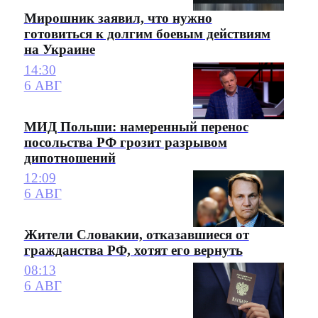
Мирошник заявил, что нужно
готовиться к долгим боевым действиям
на Украине
14:30
6 АВГ
МИД Польши: намеренный перенос
посольства РФ грозит разрывом
дипотношений
12:09
6 АВГ
Жители Словакии, отказавшиеся от
гражданства РФ, хотят его вернуть
08:13
6 АВГ