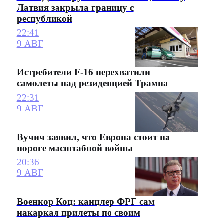
Латвия закрыла границу с
республикой
22:41
9 АВГ
Истребители F-16 перехватили
самолеты над резиденцией Трампа
22:31
9 АВГ
Вучич заявил, что Европа стоит на
пороге масштабной войны
20:36
9 АВГ
Военкор Коц: канцлер ФРГ сам
накаркал прилеты по своим