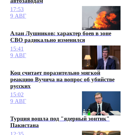
автозаводам
17:53
9 АВГ
Алан Лушников: характер боев в зоне
СВО радикально изменился
15:41
9 АВГ
Коц считает поразительно мягкой
реакцию Вучича на вопрос об убийстве
русских
15:02
9 АВГ
Турция вошла под "ядерный зонтик"
Пакистана
12:35