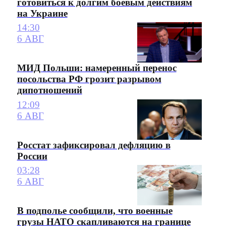
готовиться к долгим боевым действиям
на Украине
14:30
6 АВГ
МИД Польши: намеренный перенос
посольства РФ грозит разрывом
дипотношений
12:09
6 АВГ
Росстат зафиксировал дефляцию в
России
03:28
6 АВГ
В подполье сообщили, что военные
грузы НАТО скапливаются на границе