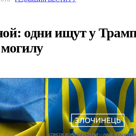
ой: одни ищут у Трамп
 могилу