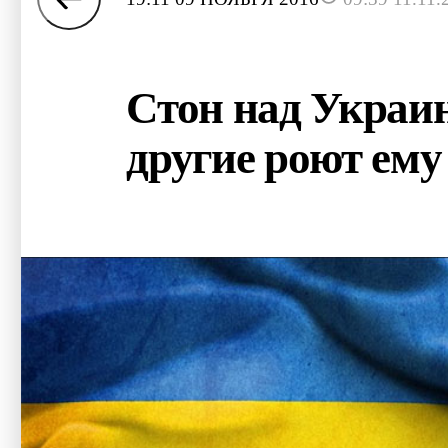
Стон над Украин
другие роют ему