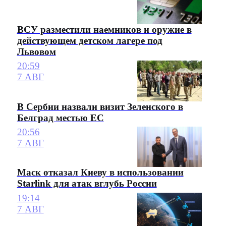
ВСУ разместили наемников и оружие в
действующем детском лагере под
Львовом
20:59
7 АВГ
В Сербии назвали визит Зеленского в
Белград местью ЕС
20:56
7 АВГ
Маск отказал Киеву в использовании
Starlink для атак вглубь России
19:14
7 АВГ