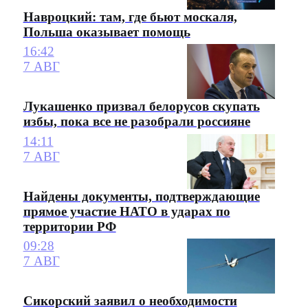
Навроцкий: там, где бьют москаля,
Польша оказывает помощь
16:42
7 АВГ
Лукашенко призвал белорусов скупать
избы, пока все не разобрали россияне
14:11
7 АВГ
Найдены документы, подтверждающие
прямое участие НАТО в ударах по
территории РФ
09:28
7 АВГ
Сикорский заявил о необходимости