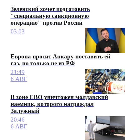
Зеленский хочет подготовить
"специальную санкционную
операцию" против России
03:03
Европа просит Анкару поставить ей
газ, но только не из РФ
21:49
6 АВГ
В зоне СВО уничтожен молдавский
наемник, которого награждал
Залужный
20:46
6 АВГ