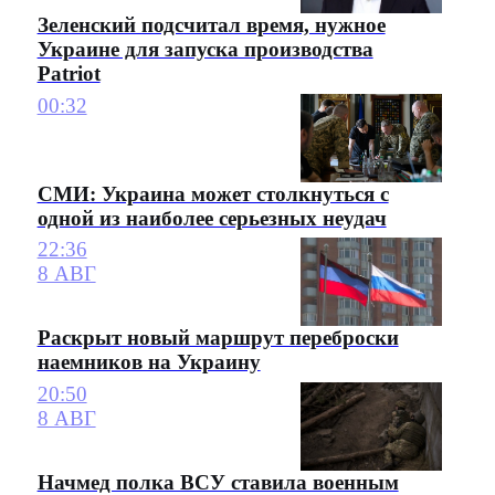
Зеленский подсчитал время, нужное
Украине для запуска производства
Patriot
00:32
СМИ: Украина может столкнуться с
одной из наиболее серьезных неудач
22:36
8 АВГ
Раскрыт новый маршрут переброски
наемников на Украину
20:50
8 АВГ
Начмед полка ВСУ ставила военным