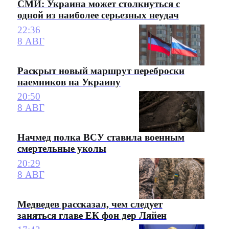
СМИ: Украина может столкнуться с
одной из наиболее серьезных неудач
22:36
8 АВГ
Раскрыт новый маршрут переброски
наемников на Украину
20:50
8 АВГ
Начмед полка ВСУ ставила военным
смертельные уколы
20:29
8 АВГ
Медведев рассказал, чем следует
заняться главе ЕК фон дер Ляйен