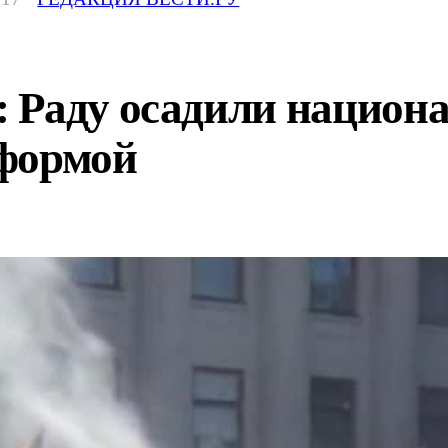
 Раду осадили национ
формой