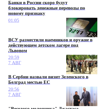
Банки в России скоро будут
блокировать денежные переводы по
новому признаку
01:05
ВСУ разместили наемников и оружие в
действующем детском лагере под
Львовом
20:59
7 АВГ
В Сербии назвали визит Зеленского в
Белград местью ЕС
20:56
7 АВГ
"Веселого молочника" Джастаса