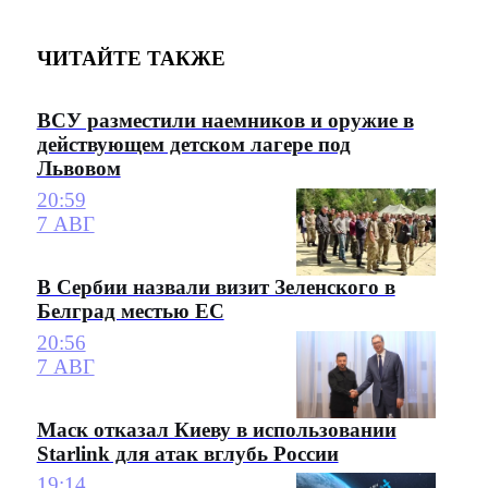
ЧИТАЙТЕ ТАКЖЕ
ВСУ разместили наемников и оружие в
действующем детском лагере под
Львовом
20:59
7 АВГ
В Сербии назвали визит Зеленского в
Белград местью ЕС
20:56
7 АВГ
Маск отказал Киеву в использовании
Starlink для атак вглубь России
19:14