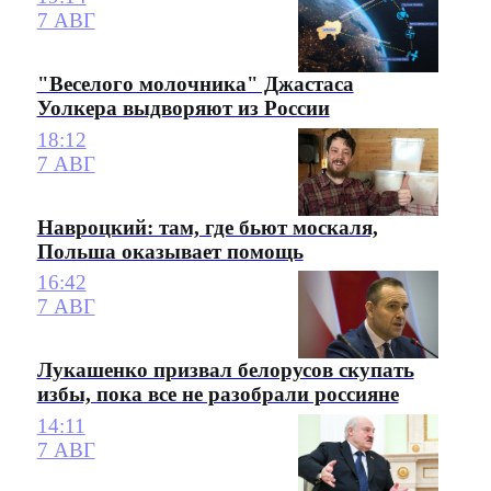
7 АВГ
"Веселого молочника" Джастаса
Уолкера выдворяют из России
18:12
7 АВГ
Навроцкий: там, где бьют москаля,
Польша оказывает помощь
16:42
7 АВГ
Лукашенко призвал белорусов скупать
избы, пока все не разобрали россияне
14:11
7 АВГ