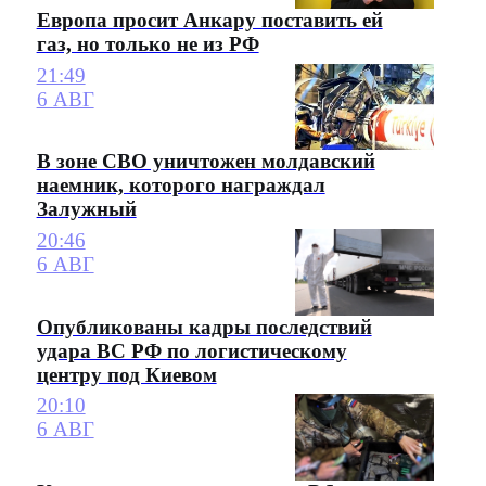
Европа просит Анкару поставить ей
газ, но только не из РФ
21:49
6 АВГ
В зоне СВО уничтожен молдавский
наемник, которого награждал
Залужный
20:46
6 АВГ
Опубликованы кадры последствий
удара ВС РФ по логистическому
центру под Киевом
20:10
6 АВГ