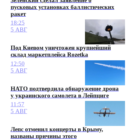
Зеленский сделал заявление о
пусковых установках баллистических
ракет
18:25
5 АВГ
Под Киевом уничтожен крупнейший
склад маркетплейса Rozetka
12:50
5 АВГ
НАТО подтвердила обнаружение дрона
у украинского самолета в Лейпциге
11:57
5 АВГ
Лепс отменил концерты в Крыму,
названы причины этого