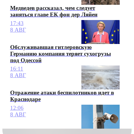
Медведев рассказал, чем следует
заняться главе ЕК фон дер Ляйен
17:43
8 АВГ
Обслуживавшая гитлеровскую
Германию компания теряет сухогрузы
под Одессой
16:11
8 АВГ
Отражение атаки беспилотников идет в
Краснодаре
12:06
8 АВГ