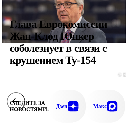
Глава Еврокомиссии
Жан-Клод Юнкер
соболезнует в связи с
крушением Ту-154
© E
СЛЕДИТЕ ЗА
Дзен
Макс
НОВОСТЯМИ: