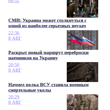
00:32
СМИ: Украина может столкнуться с
одной из наиболее серьезных неудач
22:36
8 АВГ
Раскрыт новый маршрут переброски
наемников на Украину
20:50
8 АВГ
Начмед полка ВСУ ставила военным
смертельные уколы
20:29
8 АВГ