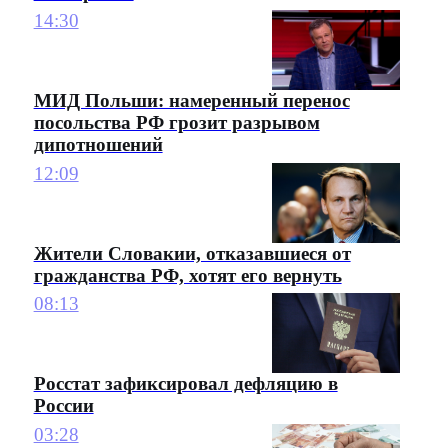
14:30
МИД Польши: намеренный перенос
посольства РФ грозит разрывом
дипотношений
12:09
Жители Словакии, отказавшиеся от
гражданства РФ, хотят его вернуть
08:13
Росстат зафиксировал дефляцию в
России
03:28