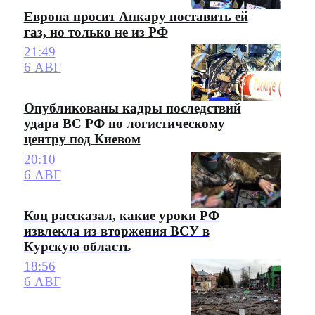
Европа просит Анкару поставить ей
газ, но только не из РФ
21:49
6 АВГ
Опубликованы кадры последствий
удара ВС РФ по логистическому
центру под Киевом
20:10
6 АВГ
Коц рассказал, какие уроки РФ
извлекла из вторжения ВСУ в
Курскую область
18:56
6 АВГ