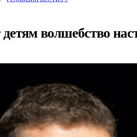
детям волшебство наст