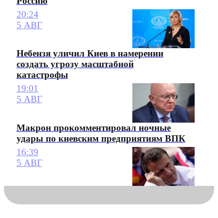
Россию
20:24
5 АВГ
Небензя уличил Киев в намерении
создать угрозу масштабной
катастрофы
19:01
5 АВГ
Макрон прокомментировал ночные
удары по киевским предприятиям ВПК
16:39
5 АВГ