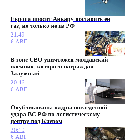
Европа просит Анкару поставить ей
газ, но только не из РФ
21:49
6 АВГ
В зоне СВО уничтожен молдавский
наемник, которого награждал
Залужный
20:46
6 АВГ
Опубликованы кадры последствий
удара ВС РФ по логистическому
центру под Киевом
20:10
6 АВГ