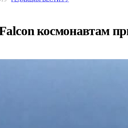
Falcon космонавтам пр