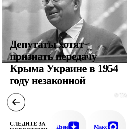
Депутаты хотят
признать передачу
Крыма Украине в 1954
году незаконной
© ТА
СЛЕДИТЕ ЗА
Дзен
Макс