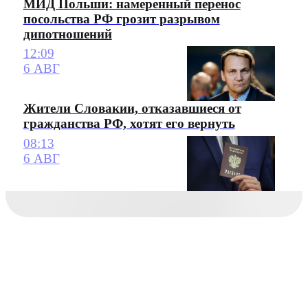
МИД Польши: намеренный перенос
посольства РФ грозит разрывом
дипотношений
12:09
6 АВГ
Жители Словакии, отказавшиеся от
гражданства РФ, хотят его вернуть
08:13
6 АВГ