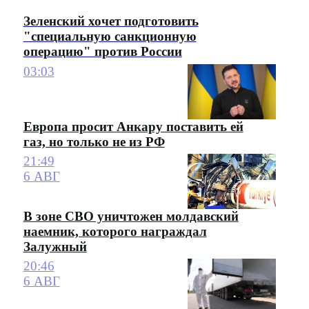
Зеленский хочет подготовить
"специальную санкционную
операцию" против России
03:03
Европа просит Анкару поставить ей
газ, но только не из РФ
21:49
6 АВГ
В зоне СВО уничтожен молдавский
наемник, которого награждал
Залужный
20:46
6 АВГ