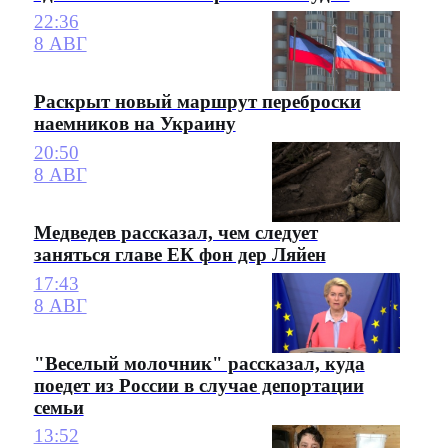
22:36
8 АВГ
Раскрыт новый маршрут переброски
наемников на Украину
20:50
8 АВГ
Медведев рассказал, чем следует
заняться главе ЕК фон дер Ляйен
17:43
8 АВГ
"Веселый молочник" рассказал, куда
поедет из России в случае депортации
семьи
13:52