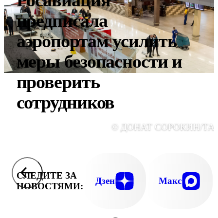
Росавиация
предписала
аэропортам усилить
меры безопасности и
проверить
сотрудников
© ДОНАТ СОРОКИН/ТА
СЛЕДИТЕ ЗА
Дзен
Макс
НОВОСТЯМИ: