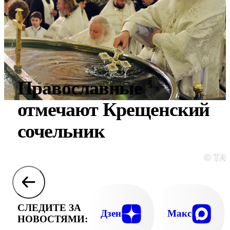
Православные
отмечают Крещенский
сочельник
© ТА
СЛЕДИТЕ ЗА
Дзен
Макс
НОВОСТЯМИ: