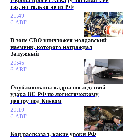
Европа просит Анкару поставить ей
газ, но только не из РФ
21:49
6 АВГ
В зоне СВО уничтожен молдавский
наемник, которого награждал
Залужный
20:46
6 АВГ
Опубликованы кадры последствий
удара ВС РФ по логистическому
центру под Киевом
20:10
6 АВГ
Коц рассказал, какие уроки РФ