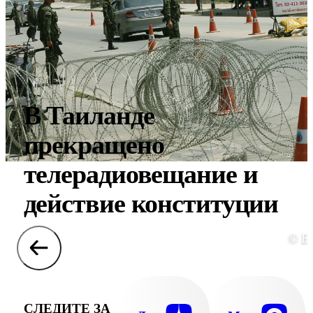
В Таиланде
прекращено
телерадиовещание и
действие конституции
© E
СЛЕДИТЕ ЗА