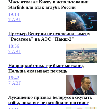
Маск отказал Киеву в использовании
Starlink для атак вглубь России
19:14
7 АВГ
Премьер Венгрии не исключил замену
"Росатома" на АЭС "Пакш-2"
18:36
7 АВГ
Навроцкий: там, где бьют москаля,
Польша оказывает помощь
16:42
7 АВГ
Лукашенко призвал белорусов скупать
избы, пока все не разобрали россияне