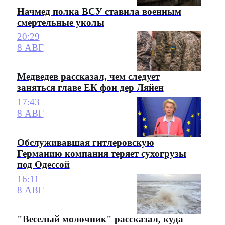
Начмед полка ВСУ ставила военным
смертельные уколы
20:29
8 АВГ
Медведев рассказал, чем следует
заняться главе ЕК фон дер Ляйен
17:43
8 АВГ
Обслуживавшая гитлеровскую
Германию компания теряет сухогрузы
под Одессой
16:11
8 АВГ
"Веселый молочник" рассказал, куда