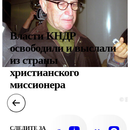
Власти КНДР
освободили и выслали
из страны
христианского
миссионера
© E
СЛЕДИТЕ ЗА