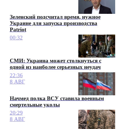
Зеленский подсчитал время, нужное
Украине для запуска производства
Patriot
00:32
СМИ: Украина может столкнуться с
одной из наиболее серьезных неудач
22:36
8 АВГ
Начмед полка ВСУ ставила военным
смертельные уколы
20:29
8 АВГ