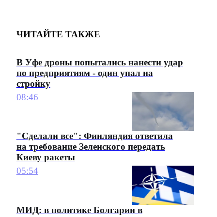
ЧИТАЙТЕ ТАКЖЕ
В Уфе дроны попытались нанести удар
по предприятиям - один упал на
стройку
08:46
"Сделали все": Финляндия ответила
на требование Зеленского передать
Киеву ракеты
05:54
МИД: в политике Болгарии в