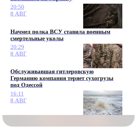
20:50
8 АВГ
Начмед полка ВСУ ставила военным
смертельные уколы
20:29
8 АВГ
Обслуживавшая гитлеровскую
Германию компания теряет сухогрузы
под Одессой
16:11
8 АВГ