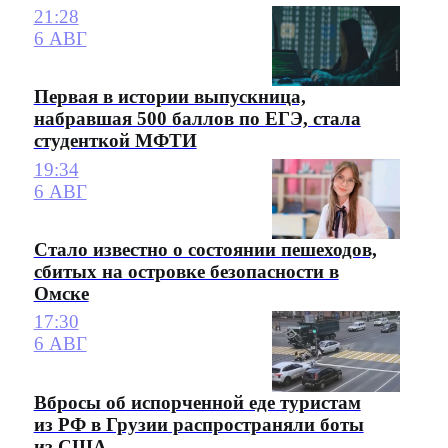
21:28
6 АВГ
Первая в истории выпускница,
набравшая 500 баллов по ЕГЭ, стала
студенткой МФТИ
19:34
6 АВГ
Стало известно о состоянии пешеходов,
сбитых на островке безопасности в
Омске
17:30
6 АВГ
Вбросы об испорченной еде туристам
из РФ в Грузии распространяли боты
из США