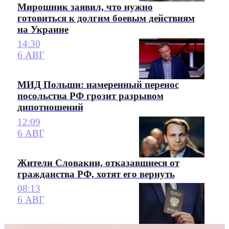
Мирошник заявил, что нужно
готовиться к долгим боевым действиям
на Украине
14:30
6 АВГ
МИД Польши: намеренный перенос
посольства РФ грозит разрывом
дипотношений
12:09
6 АВГ
Жители Словакии, отказавшиеся от
гражданства РФ, хотят его вернуть
08:13
6 АВГ