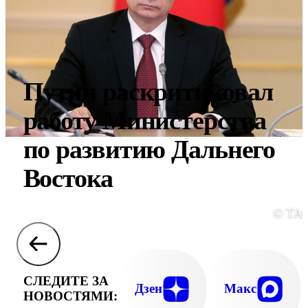
Путин раскритиковал
работу Министерства
по развитию Дальнего
Востока
© ТА
СЛЕДИТЕ ЗА
Дзен
Макс
НОВОСТЯМИ: