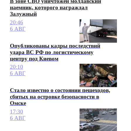
В зоне СВО уничтожен молдавский
наемник, которого награждал
Залужный
20:46
6 АВГ
Опубликованы кадры последствий
удара ВС РФ по логистическому
центру под Киевом
20:10
6 АВГ
Стало известно о состоянии пешеходов,
сбитых на островке безопасности в
Омске
17:30
6 АВГ