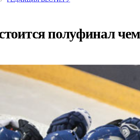
остоится полуфинал че