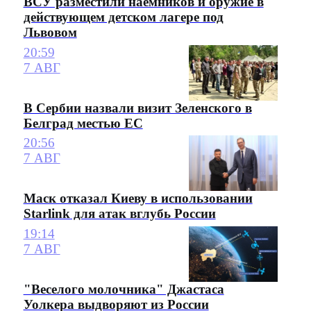
ВСУ разместили наемников и оружие в
действующем детском лагере под
Львовом
20:59
7 АВГ
В Сербии назвали визит Зеленского в
Белград местью ЕС
20:56
7 АВГ
Маск отказал Киеву в использовании
Starlink для атак вглубь России
19:14
7 АВГ
"Веселого молочника" Джастаса
Уолкера выдворяют из России