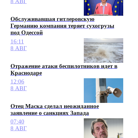
8 АВГ
Обслуживавшая гитлеровскую
Германию компания теряет сухогрузы
под Одессой
16:11
8 АВГ
Отражение атаки беспилотников идет в
Краснодаре
12:06
8 АВГ
Отец Маска сделал неожиданное
заявление о санкциях Запада
07:40
8 АВГ