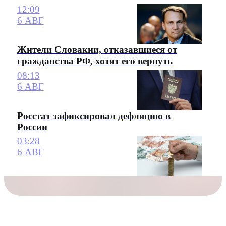
12:09
6 АВГ
Жители Словакии, отказавшиеся от
гражданства РФ, хотят его вернуть
08:13
6 АВГ
Росстат зафиксировал дефляцию в
России
03:28
6 АВГ