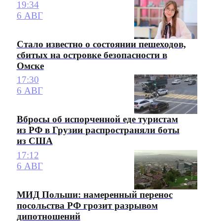
19:34
6 АВГ
Стало известно о состоянии пешеходов,
сбитых на островке безопасности в
Омске
17:30
6 АВГ
Вбросы об испорченной еде туристам
из РФ в Грузии распространяли боты
из США
17:12
6 АВГ
МИД Польши: намеренный перенос
посольства РФ грозит разрывом
дипотношений